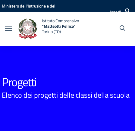
Vai ai contenuti
Vai al menu di navigazione
Vai al footer
Ministero dell'Istruzione e del
Accedi
Merito
Istituto Comprensivo
"Matteotti Pellico"
Torino (TO)
Progetti
Elenco dei progetti delle classi della scuola