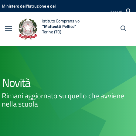
Vai ai contenuti
Vai al menu di navigazione
Vai al footer
Ministero dell'Istruzione e del
Accedi
Merito
Istituto Comprensivo
"Matteotti Pellico"
Torino (TO)
Novità
Rimani aggiornato su quello che avviene
nella scuola