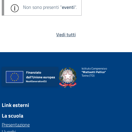
Non sono presenti "
eventi
".
Vedi tutti
Istituto Comprensivo
"Matteotti Pellico"
Torino (TO)
Link esterni
La scuola
Presentazione
I luoghi