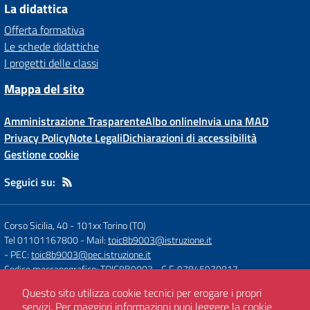
La didattica
Offerta formativa
Le schede didattiche
I progetti delle classi
Mappa del sito
Amministrazione Trasparente
Albo online
Invia una MAD
Privacy Policy
Note Legali
Dichiarazioni di accessibilità
Gestione cookie
Seguici su:
Corso Sicilia, 40
-
101xx Torino (TO)
Tel 01101167800
- Mail:
toic8b9003@istruzione.it
- PEC:
toic8b9003@pec.istruzione.it
Codice meccanografico: TOIC8B9003
- C.F. 97845970017
Questo sito utilizza cookie tecnici per erogare i propri
servizi.
Per maggiori informazioni puoi leggere la
cookie
Concept & Design by
Designers Italia