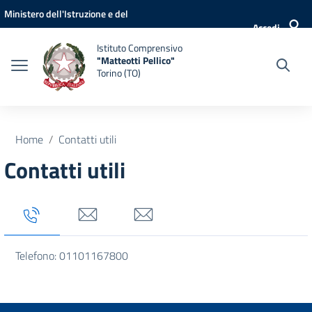
Vai ai contenuti
Vai al menu di navigazione
Vai al footer
Ministero dell'Istruzione e del
Accedi
Merito
Istituto Comprensivo
"Matteotti Pellico"
Torino (TO)
Home
Contatti utili
Contatti utili
Tab titolo 1
Tab titolo 3
Tab titolo 4
Telefono: 01101167800