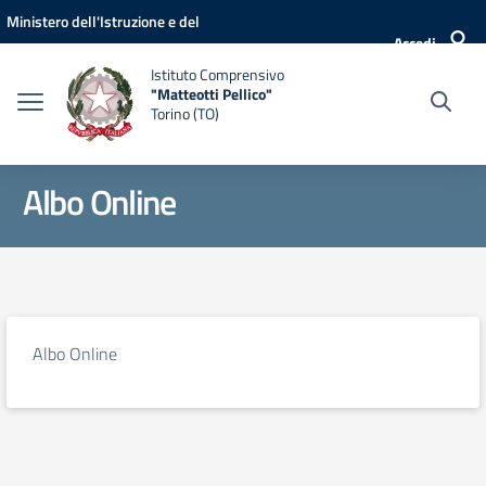
Vai ai contenuti
Vai al menu di navigazione
Vai al footer
Ministero dell'Istruzione e del
Accedi
Merito
Istituto Comprensivo
"Matteotti Pellico"
Torino (TO)
Albo Online
Albo Online