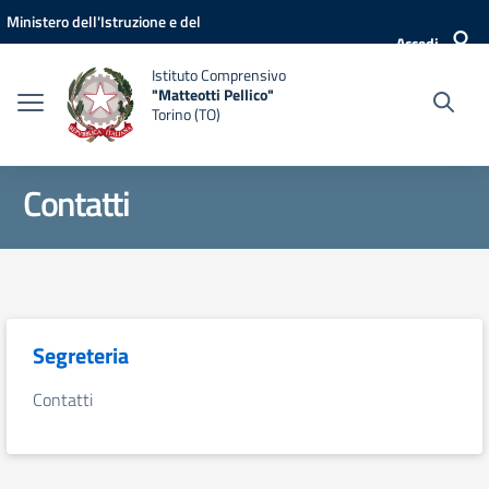
Vai ai contenuti
Vai al menu di navigazione
Vai al footer
Ministero dell'Istruzione e del
Accedi
Merito
Istituto Comprensivo
"Matteotti Pellico"
Torino (TO)
Contatti
Segreteria
Contatti